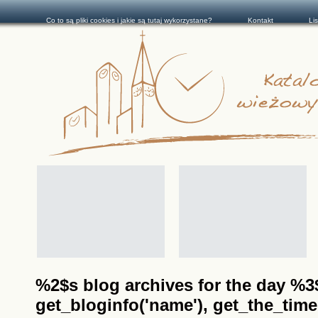
Co to są pliki cookies i jakie są tutaj wykorzystane?
Kontakt
Li
%2$s blog archives for the day %3$s
get_bloginfo('name'), get_the_time(__