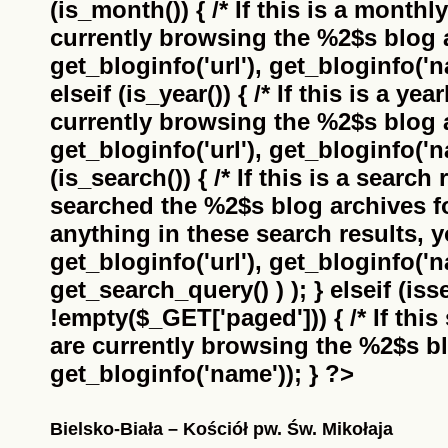
(is_month()) { /* If this is a monthl
currently browsing the
%2$s
blog a
get_bloginfo('url'), get_bloginfo('na
elseif (is_year()) { /* If this is a ye
currently browsing the
%2$s
blog a
get_bloginfo('url'), get_bloginfo('na
(is_search()) { /* If this is a search
searched the
%2$s
blog archives f
anything in these search results, yo
get_bloginfo('url'), get_bloginfo('
get_search_query() ) ); } elseif (i
!empty($_GET['paged'])) { /* If this 
are currently browsing the
%2$s
bl
get_bloginfo('name')); } ?>
Bielsko-Biała – Kościół pw. Św. Mikołaja