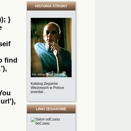
HISTORIA STRONY
); }
e
seif
o find
'),
Katalog Zegarów
Wieżowych w Polsce
'You
powstał....
url'),
LINKI ZEGAROWE