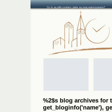
Co to są pliki cookies i jakie są tutaj wykorzystane?
%2$s blog archives for t
get_bloginfo('name'), get_