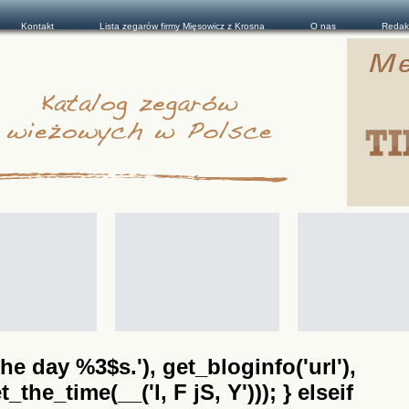
Kontakt
Lista zegarów firmy Mięsowicz z Krosna
O nas
Redak
he day %3$s.'), get_bloginfo('url'),
the_time(__('l, F jS, Y'))); } elseif