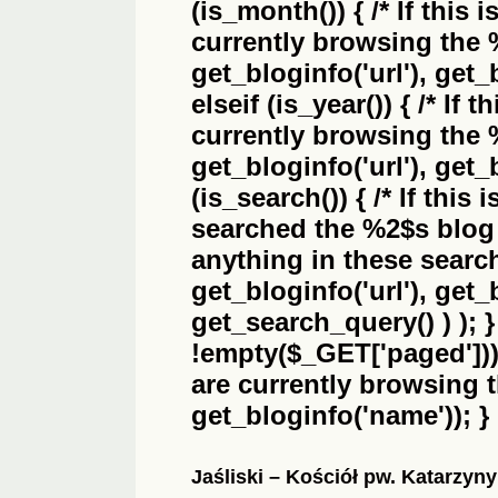
(is_month()) { /* If this 
currently browsing the
get_bloginfo('url'), get_
elseif (is_year()) { /* If 
currently browsing the
get_bloginfo('url'), get_
(is_search()) { /* If this
searched the
%2$s
blog 
anything in these search 
get_bloginfo('url'), get
get_search_query() ) ); 
!empty($_GET['paged'])) {
are currently browsing 
get_bloginfo('name')); }
Jaśliski – Kościół pw. Katarzyny