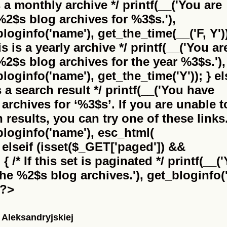
is a monthly archive */ printf(__('You are
%2$s
blog archives for %3$s.'),
bloginfo('name'), get_the_time(__('F, Y'))
this is a yearly archive */ printf(__('You ar
%2$s
blog archives for the year %3$s.'),
bloginfo('name'), get_the_time('Y')); } el
 is a search result */ printf(__('You have
archives for
‘%3$s’
. If you are unable t
results, you can try one of these links.
_bloginfo('name'), esc_html(
} elseif (isset($_GET['paged']) &&
 /* If this set is paginated */ printf(__(
the
%2$s
blog archives.'), get_bloginfo('
 ?>
 Aleksandryjskiej