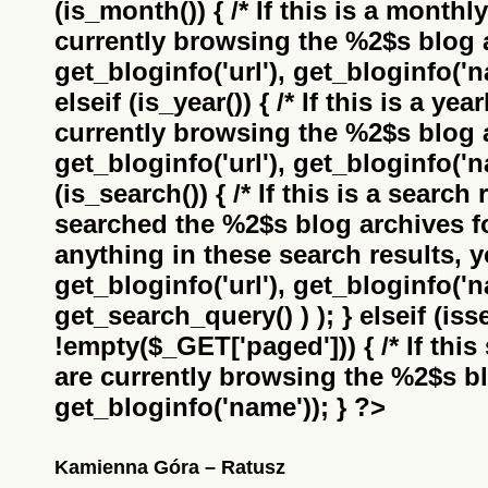
(is_month()) { /* If this is a monthl
currently browsing the
%2$s
blog a
get_bloginfo('url'), get_bloginfo('na
elseif (is_year()) { /* If this is a ye
currently browsing the
%2$s
blog a
get_bloginfo('url'), get_bloginfo('na
(is_search()) { /* If this is a search
searched the
%2$s
blog archives f
anything in these search results, yo
get_bloginfo('url'), get_bloginfo('
get_search_query() ) ); } elseif (i
!empty($_GET['paged'])) { /* If this 
are currently browsing the
%2$s
bl
get_bloginfo('name')); } ?>
Kamienna Góra – Ratusz