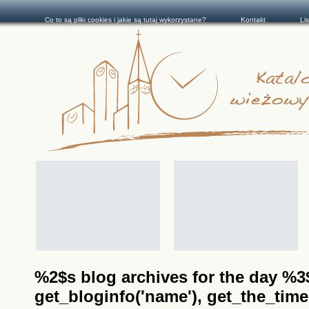
Co to są pliki cookies i jakie są tutaj wykorzystane?
Kontakt
Li
%2$s blog archives for the day %3$s
get_bloginfo('name'), get_the_time(__