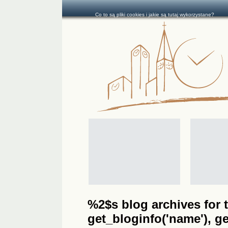
Co to są pliki cookies i jakie są tutaj wykorzystane?
%2$s blog archives for t
get_bloginfo('name'), get_