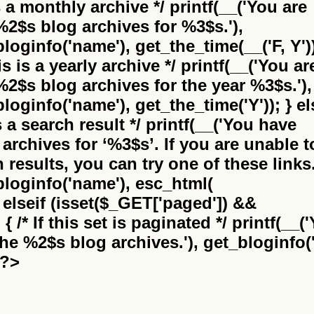
is a monthly archive */ printf(__('You are
%2$s
blog archives for %3$s.'),
bloginfo('name'), get_the_time(__('F, Y'))
this is a yearly archive */ printf(__('You ar
%2$s
blog archives for the year %3$s.'),
bloginfo('name'), get_the_time('Y')); } el
 is a search result */ printf(__('You have
archives for
‘%3$s’
. If you are unable t
results, you can try one of these links.
_bloginfo('name'), esc_html(
} elseif (isset($_GET['paged']) &&
 /* If this set is paginated */ printf(__(
the
%2$s
blog archives.'), get_bloginfo('
 ?>