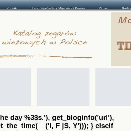
Kontakt
Lista zegarów firmy Mięsowicz z Krosna
O nas
Redak
he day %3$s.'), get_bloginfo('url'),
the_time(__('l, F jS, Y'))); } elseif