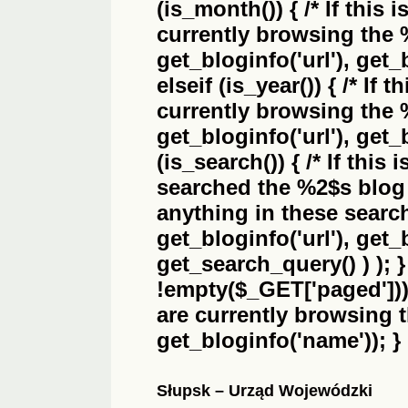
(is_month()) { /* If this 
currently browsing the
get_bloginfo('url'), get_
elseif (is_year()) { /* If 
currently browsing the
get_bloginfo('url'), get_
(is_search()) { /* If this
searched the
%2$s
blog 
anything in these search 
get_bloginfo('url'), get
get_search_query() ) ); 
!empty($_GET['paged'])) {
are currently browsing 
get_bloginfo('name')); }
Słupsk – Urząd Wojewódzki