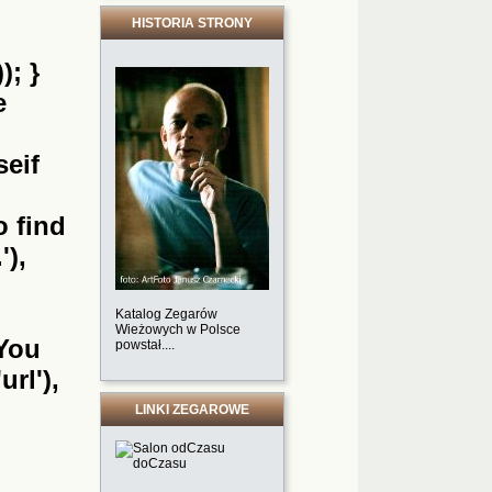
HISTORIA STRONY
); }
e
seif
o find
'),
Katalog Zegarów
Wieżowych w Polsce
'You
powstał....
url'),
LINKI ZEGAROWE