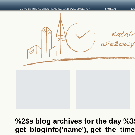
Co to są pliki cookies i jakie są tutaj wykorzystane?
Kontakt
Li
%2$s blog archives for the day %3$s
get_bloginfo('name'), get_the_time(__