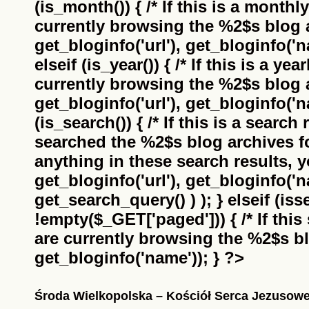
(is_month()) { /* If this is a monthl
currently browsing the
%2$s
blog a
get_bloginfo('url'), get_bloginfo('na
elseif (is_year()) { /* If this is a ye
currently browsing the
%2$s
blog a
get_bloginfo('url'), get_bloginfo('na
(is_search()) { /* If this is a search
searched the
%2$s
blog archives f
anything in these search results, yo
get_bloginfo('url'), get_bloginfo('
get_search_query() ) ); } elseif (i
!empty($_GET['paged'])) { /* If this 
are currently browsing the
%2$s
bl
get_bloginfo('name')); } ?>
Środa Wielkopolska – Kościół Serca Jezusow