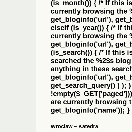
(is_month()) { /* If this 
currently browsing the
get_bloginfo('url'), get_
elseif (is_year()) { /* If 
currently browsing the
get_bloginfo('url'), get_
(is_search()) { /* If this
searched the
%2$s
blog 
anything in these search 
get_bloginfo('url'), get
get_search_query() ) ); 
!empty($_GET['paged'])) {
are currently browsing 
get_bloginfo('name')); }
Wrocław – Katedra