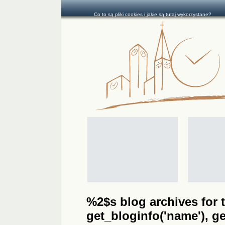
Co to są pliki cookies i jakie są tutaj wykorzystane?
%2$s blog archives for t
get_bloginfo('name'), get_