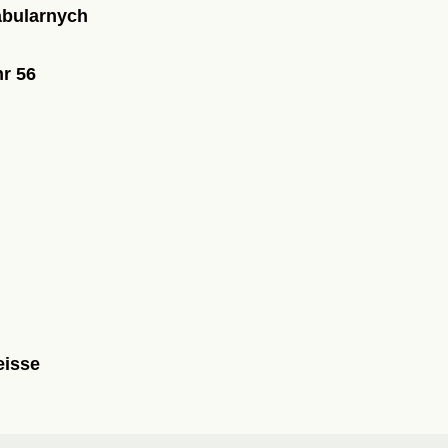
abularnych
r 56
eisse