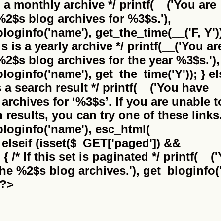
is a monthly archive */ printf(__('You are
%2$s
blog archives for %3$s.'),
bloginfo('name'), get_the_time(__('F, Y'))
this is a yearly archive */ printf(__('You ar
%2$s
blog archives for the year %3$s.'),
bloginfo('name'), get_the_time('Y')); } el
 is a search result */ printf(__('You have
archives for
‘%3$s’
. If you are unable t
results, you can try one of these links.
_bloginfo('name'), esc_html(
} elseif (isset($_GET['paged']) &&
 /* If this set is paginated */ printf(__(
the
%2$s
blog archives.'), get_bloginfo('
 ?>