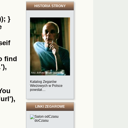
HISTORIA STRONY
); }
e
seif
o find
'),
Katalog Zegarów
Wieżowych w Polsce
'You
powstał....
url'),
LINKI ZEGAROWE