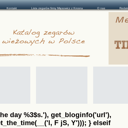
Kontakt
Lista zegarów firmy Mięsowicz z Krosna
O nas
Redak
he day %3$s.'), get_bloginfo('url'),
the_time(__('l, F jS, Y'))); } elseif