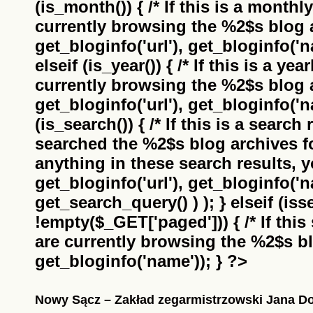
(is_month()) { /* If this is a monthl
currently browsing the
%2$s
blog a
get_bloginfo('url'), get_bloginfo('na
elseif (is_year()) { /* If this is a ye
currently browsing the
%2$s
blog a
get_bloginfo('url'), get_bloginfo('na
(is_search()) { /* If this is a search
searched the
%2$s
blog archives f
anything in these search results, yo
get_bloginfo('url'), get_bloginfo('
get_search_query() ) ); } elseif (i
!empty($_GET['paged'])) { /* If this 
are currently browsing the
%2$s
bl
get_bloginfo('name')); } ?>
Nowy Sącz – Zakład zegarmistrzowski Jana D