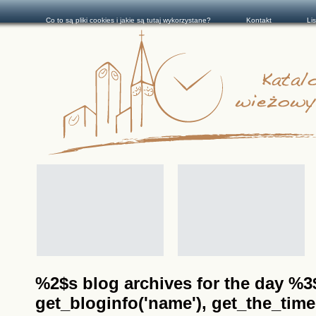
Co to są pliki cookies i jakie są tutaj wykorzystane?
Kontakt
Li
%2$s blog archives for the day %3$s
get_bloginfo('name'), get_the_time(__