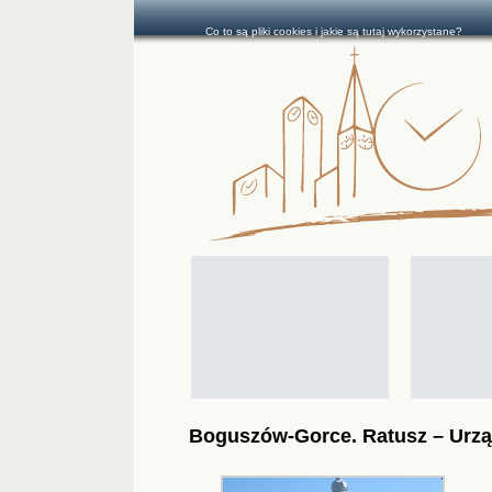
Co to są pliki cookies i jakie są tutaj wykorzystane?
Boguszów-Gorce. Ratusz – Urzą