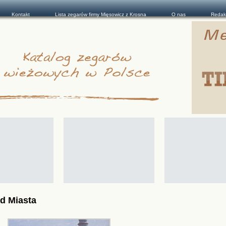
Kontakt
Lista zegarów firmy Mięsowicz z Krosna
O nas
Redak
d Miasta