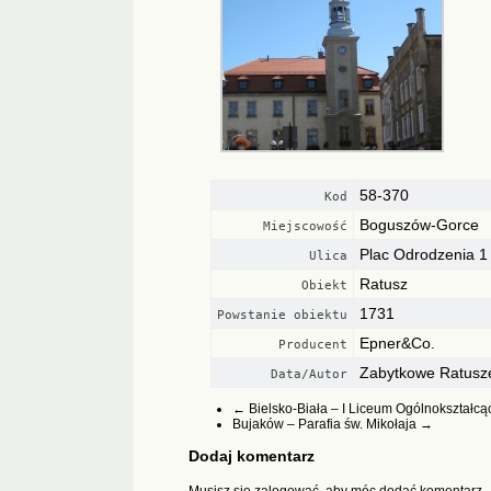
58-370
Kod
Boguszów-Gorce
Miejscowość
Plac Odrodzenia 1
Ulica
Ratusz
Obiekt
1731
Powstanie obiektu
Epner&Co.
Producent
Zabytkowe Ratusze
Data/Autor
←
Bielsko-Biała – I Liceum Ogólnokształcąc
Bujaków – Parafia św. Mikołaja
→
Dodaj komentarz
Musisz się
zalogować
, aby móc dodać komentarz.