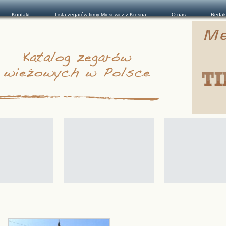
Kontakt
Lista zegarów firmy Mięsowicz z Krosna
O nas
Redak