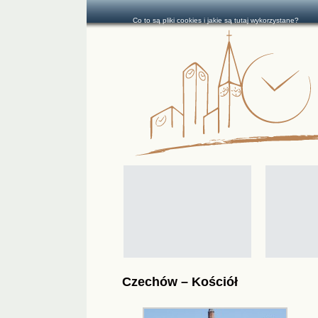
Co to są pliki cookies i jakie są tutaj wykorzystane?
Czechów – Kościół