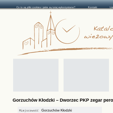
Co to są pliki cookies i jakie są tutaj wykorzystane?
Kontakt
Li
Gorzuchów Kłodzki – Dworzec PKP zegar per
Gorzuchów Kłodzki
Miejscowość