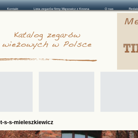
Kontakt
Lista zegarów firmy Mięsowicz z Krosna
O nas
Redak
-s-s-mieleszkiewicz