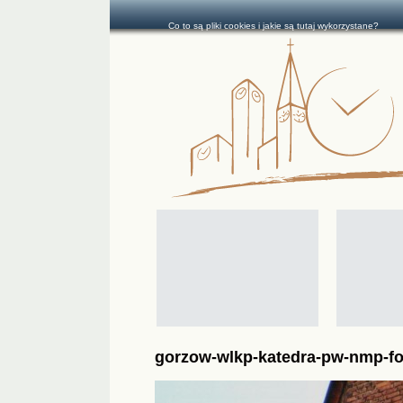
Co to są pliki cookies i jakie są tutaj wykorzystane?
gorzow-wlkp-katedra-pw-nmp-fot