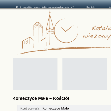
Co to są pliki cookies i jakie są tutaj wykorzystane?
Kontakt
Li
Konieczyce Małe – Kościół
Konieczyce Małe
Miejscowość