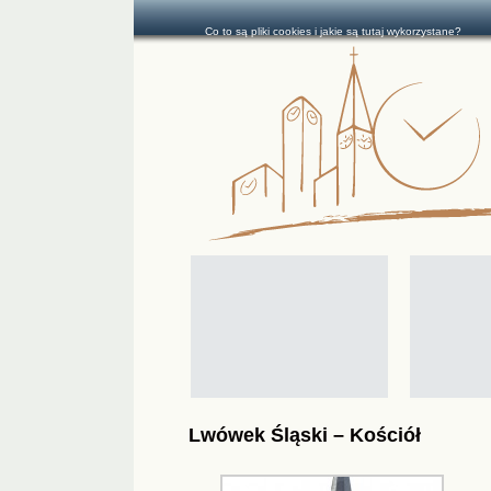
Co to są pliki cookies i jakie są tutaj wykorzystane?
Lwówek Śląski – Kościół