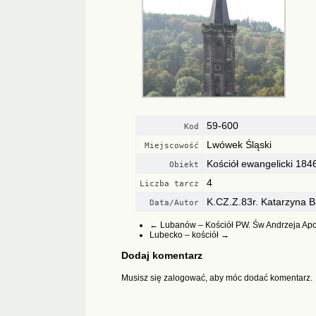
59-600
Kod
Lwówek Śląski
Miejscowość
Kościół ewangelicki 1846 
Obiekt
4
Liczba tarcz
K.CZ.Z.83r. Katarzyna 
Data/Autor
←
Lubanów – Kościół PW. Św Andrzeja Apo
Lubecko – kościół
→
Dodaj komentarz
Musisz się
zalogować
, aby móc dodać komentarz.