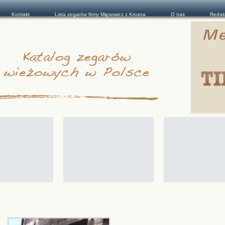
Kontakt
Lista zegarów firmy Mięsowicz z Krosna
O nas
Redak