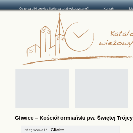
Co to są pliki cookies i jakie są tutaj wykorzystane?
Kontakt
Li
Gliwice – Kościół ormiański pw. Świętej Trójcy
Gliwice
Miejscowość