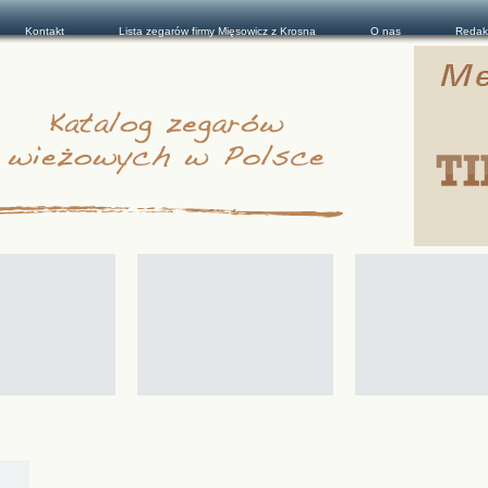
Kontakt
Lista zegarów firmy Mięsowicz z Krosna
O nas
Redak