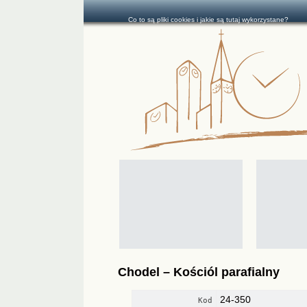
Co to są pliki cookies i jakie są tutaj wykorzystane?
Chodel – Kościól parafialny
24-350
Kod