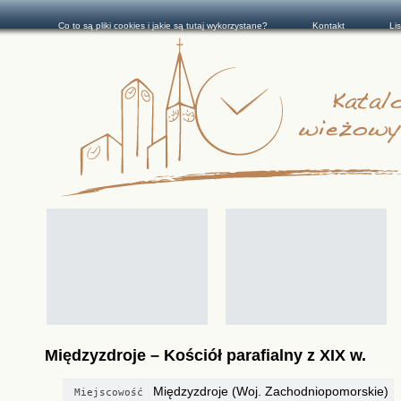
Co to są pliki cookies i jakie są tutaj wykorzystane?
Kontakt
Li
Międzyzdroje – Kościół parafialny z XIX w.
Międzyzdroje (Woj. Zachodniopomorskie)
Miejscowość