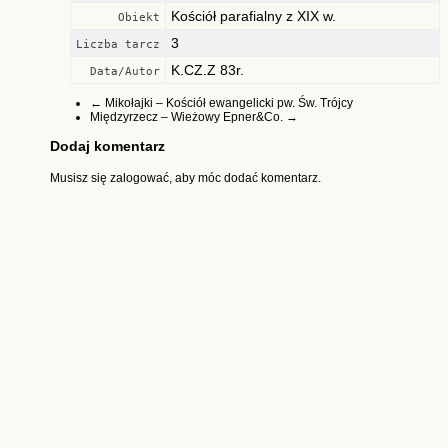
Kościół parafialny z XIX w.
Obiekt
3
Liczba tarcz
K.CZ.Z 83r.
Data/Autor
←
Mikołajki – Kościół ewangelicki pw. Św. Trójcy
Międzyrzecz – Wieżowy Epner&Co.
→
Dodaj komentarz
Musisz się
zalogować
, aby móc dodać komentarz.