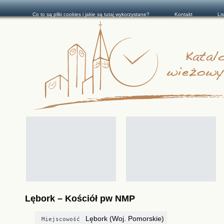
Co to są pliki cookies i jakie są tutaj wykorzystane?
Kontakt
Li
Lębork – Kościół pw NMP
Lębork (Woj. Pomorskie)
Miejscowość