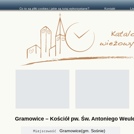
Co to są pliki cookies i jakie są tutaj wykorzystane?
Kontakt
Li
Gramowice – Kościół pw. Św. Antoniego Weul
Gramowice(gm. Sośnie)
Miejscowość