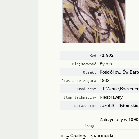
41-902
Kod
Bytom
Miejscowość
Kościół pw. Św Barb
Obiekt
1932
Powstanie zegara
J.F.Weule,Bockene
Producent
Niesprawny
Stan techniczny
Józef S. "Bytomski
Data/Autor
Zatrzymany w 1990r
Uwagi
←
Czortków – Bazar miejski