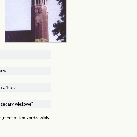
ary
m a/Harz
e zegary wieżowe"
.,mechanizm zardzewialy