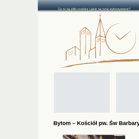
Co to są pliki cookies i jakie są tutaj wykorzystane?
Bytom – Kościół pw. Św Barbar