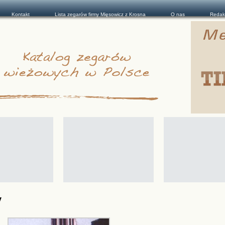
Kontakt
Lista zegarów firmy Mięsowicz z Krosna
O nas
Redak
y