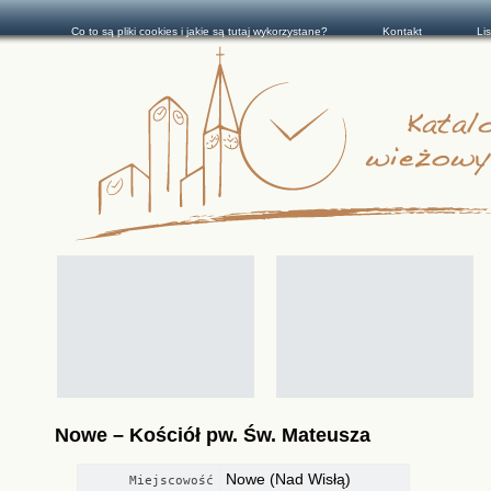
Co to są pliki cookies i jakie są tutaj wykorzystane?
Kontakt
Li
Nowe – Kościół pw. Św. Mateusza
Nowe (Nad Wisłą)
Miejscowość