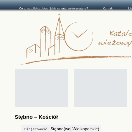
Co to są pliki cookies i jakie są tutaj wykorzystane?
Kontakt
Li
Stębno – Kościół
Stębno(woj.Wielkopolskie)
Miejscowość