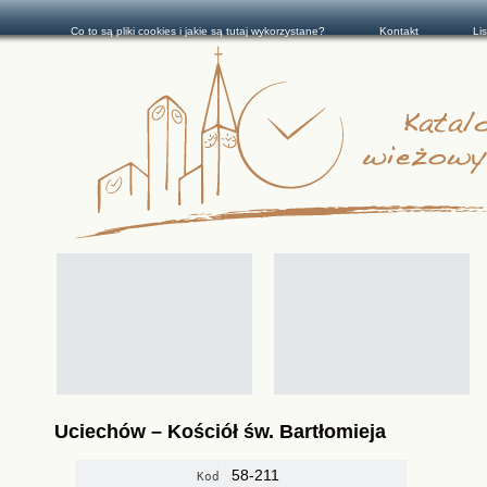
Co to są pliki cookies i jakie są tutaj wykorzystane?
Kontakt
Li
Uciechów – Kościół św. Bartłomieja
58-211
Kod