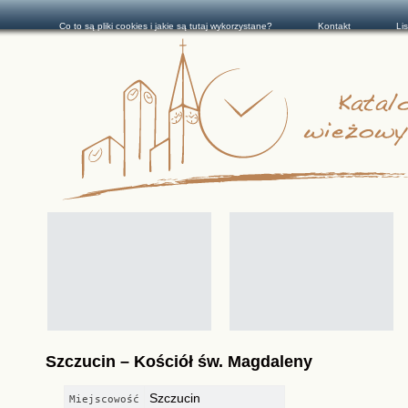
Co to są pliki cookies i jakie są tutaj wykorzystane?
Kontakt
Li
Szczucin – Kościół św. Magdaleny
Szczucin
Miejscowość