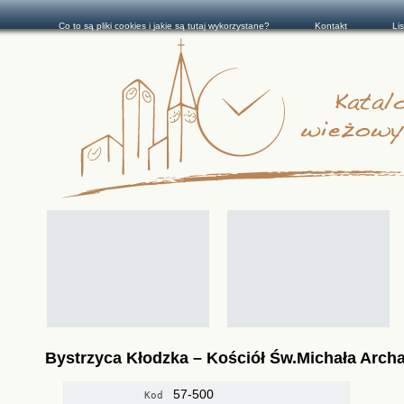
Co to są pliki cookies i jakie są tutaj wykorzystane?
Kontakt
Li
Bystrzyca Kłodzka – Kościół Św.Michała Archa
57-500
Kod