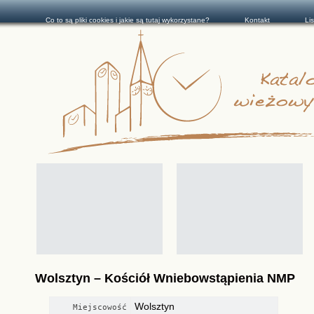
Co to są pliki cookies i jakie są tutaj wykorzystane?
Kontakt
Li
Wolsztyn – Kościół Wniebowstąpienia NMP
Wolsztyn
Miejscowość