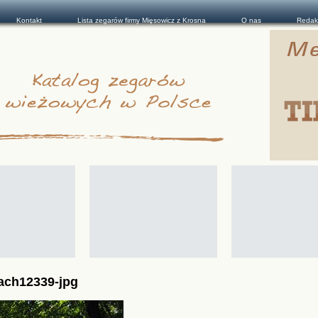
Kontakt
Lista zegarów firmy Mięsowicz z Krosna
O nas
Redak
ach12339-jpg