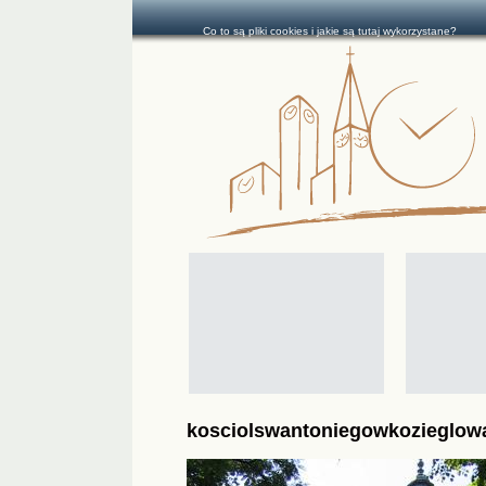
Co to są pliki cookies i jakie są tutaj wykorzystane?
kosciolswantoniegowkozieglow