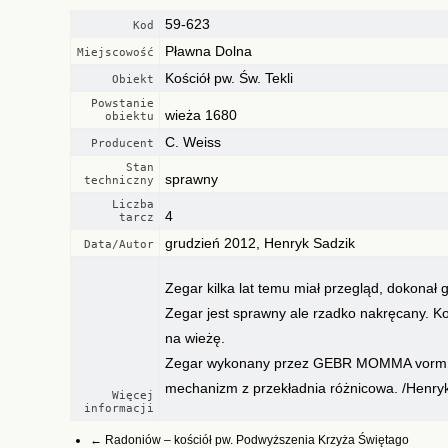
59-623
Kod
Pławna Dolna
Miejscowość
Kościół pw. Św. Tekli
Obiekt
Powstanie
wieża 1680
obiektu
C. Weiss
Producent
Stan
sprawny
techniczny
Liczba
4
tarcz
grudzień 2012, Henryk Sadzik
Data/Autor
Zegar kilka lat temu miał przegląd, dokonał
Zegar jest sprawny ale rzadko nakręcany. Ko
na wieżę.
Zegar wykonany przez GEBR MOMMA vorm C
mechanizm z przekładnia różnicowa. /Henryk
Więcej
informacji
←
Radoniów – kościół pw. Podwyższenia Krzyża Świętago