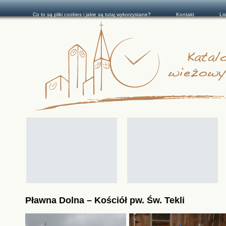
Co to są pliki cookies i jakie są tutaj wykorzystane?
Kontakt
Li
Pławna Dolna – Kościół pw. Św. Tekli