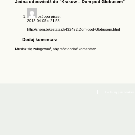
Jedna odpowiedź do “Kraków – Dom pod Globusem”
ostroga
pisze:
2013-04-05 o 21:58
http://shem.bikestats.pl/432482,Dom-pod-Globusem.html
Dodaj komentarz
Musisz się
zalogować
, aby móc dodać komentarz.
Co to są pliki cookies