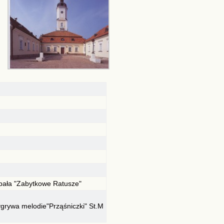
apała "Zabytkowe Ratusze"
ygrywa melodie"Prząśniczki" St.M