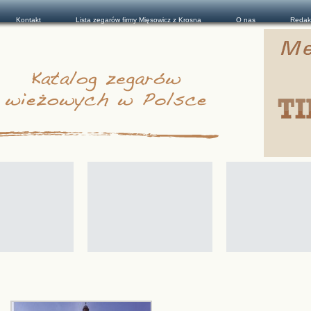
Kontakt
Lista zegarów firmy Mięsowicz z Krosna
O nas
Redak