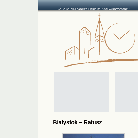
Co to są pliki cookies i jakie są tutaj wykorzystane?
Białystok – Ratusz