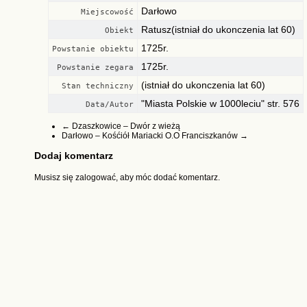
Darłowo
Miejscowość
Ratusz(istniał do ukonczenia lat 60)
Obiekt
1725r.
Powstanie obiektu
1725r.
Powstanie zegara
(istniał do ukonczenia lat 60)
Stan techniczny
"Miasta Polskie w 1000leciu" str. 576
Data/Autor
←
Dzaszkowice – Dwór z wieżą
Darłowo – Kośćiół Mariacki O.O Franciszkanów
→
Dodaj komentarz
Musisz się
zalogować
, aby móc dodać komentarz.