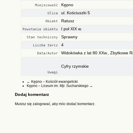
Kępno
Miejscowość
ul. Kościuszki 5
Ulica
Ratusz
Obiekt
I poł XIX w.
Powstanie obiektu
Sprawny
Stan techniczny
4
Liczba tarcz
Widokówka z lat 80 XXw., Zbytkowe Ra
Data/Autor
Cyfry rzymskie
Uwagi
←
Kępno – Kościół ewangelicki
Kępno – Liceum im. Mjr. Sucharskiego
→
Dodaj komentarz
Musisz się
zalogować
, aby móc dodać komentarz.