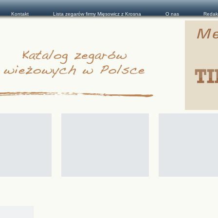
Kontakt
Lista zegarów firmy Mięsowicz z Krosna
O nas
Redak