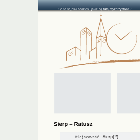
Co to są pliki cookies i jakie są tutaj wykorzystane?
Sierp – Ratusz
Sierp(?)
Miejscowość