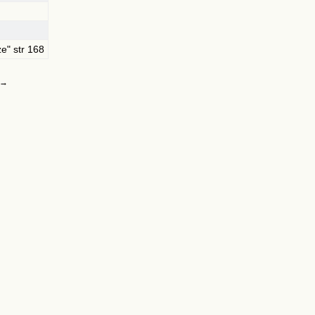
e" str 168
→