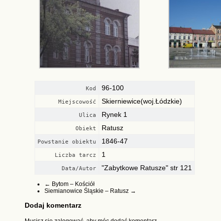
96-100
Kod
Skierniewice(woj.Łódzkie)
Miejscowość
Rynek 1
Ulica
Ratusz
Obiekt
1846-47
Powstanie obiektu
1
Liczba tarcz
"Zabytkowe Ratusze" str 121
Data/Autor
←
Bytom – Kościół
Siemianowice Śląskie – Ratusz
→
Dodaj komentarz
Musisz się
zalogować
, aby móc dodać komentarz.