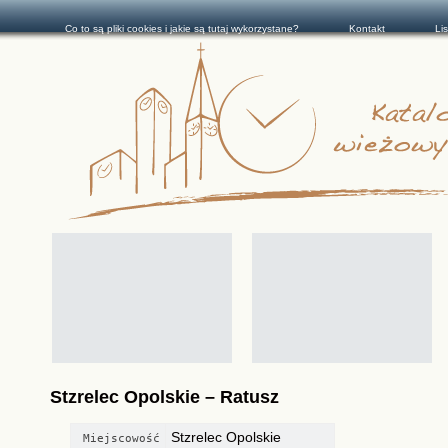
Co to są pliki cookies i jakie są tutaj wykorzystane?
Kontakt
Li
Stzrelec Opolskie – Ratusz
Stzrelec Opolskie
Miejscowość