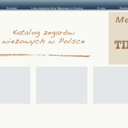
Kontakt
Lista zegarów firmy Mięsowicz z Krosna
O nas
Redak