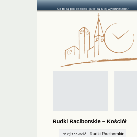
Co to są pliki cookies i jakie są tutaj wykorzystane?
Rudki Raciborskie – Kościół
Rudki Raciborskie
Miejscowość