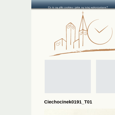
Co to są pliki cookies i jakie są tutaj wykorzystane?
Ciechocinek0191_T01