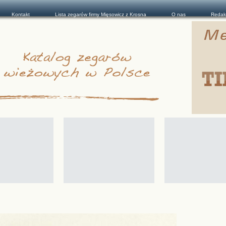
Kontakt
Lista zegarów firmy Mięsowicz z Krosna
O nas
Redak