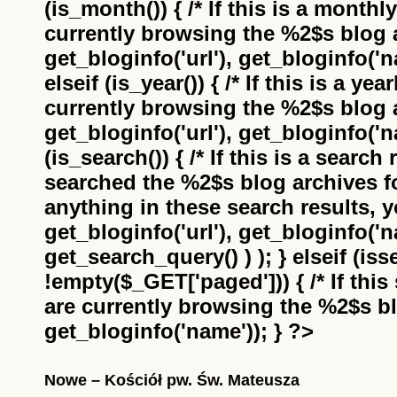
(is_month()) { /* If this is a monthl
currently browsing the
%2$s
blog a
get_bloginfo('url'), get_bloginfo('na
elseif (is_year()) { /* If this is a ye
currently browsing the
%2$s
blog a
get_bloginfo('url'), get_bloginfo('na
(is_search()) { /* If this is a search
searched the
%2$s
blog archives f
anything in these search results, yo
get_bloginfo('url'), get_bloginfo('
get_search_query() ) ); } elseif (i
!empty($_GET['paged'])) { /* If this 
are currently browsing the
%2$s
bl
get_bloginfo('name')); } ?>
Nowe – Kościół pw. Św. Mateusza