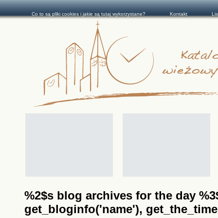
Co to są pliki cookies i jakie są tutaj wykorzystane?
Kontakt
Li
%2$s blog archives for the day %3$s
get_bloginfo('name'), get_the_time(__