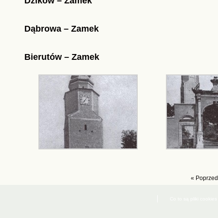
Dzików – Zamek
Dąbrowa – Zamek
Bierutów – Zamek
« Poprzed
Co to są pliki cookies