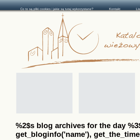
Co to są pliki cookies i jakie są tutaj wykorzystane?
Kontakt
Li
%2$s blog archives for the day %3$s
get_bloginfo('name'), get_the_time(__