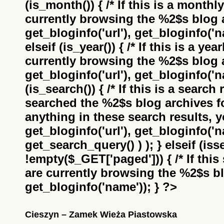
(is_month()) { /* If this is a monthl
currently browsing the
%2$s
blog a
get_bloginfo('url'), get_bloginfo('na
elseif (is_year()) { /* If this is a ye
currently browsing the
%2$s
blog a
get_bloginfo('url'), get_bloginfo('na
(is_search()) { /* If this is a search
searched the
%2$s
blog archives f
anything in these search results, yo
get_bloginfo('url'), get_bloginfo('
get_search_query() ) ); } elseif (i
!empty($_GET['paged'])) { /* If this 
are currently browsing the
%2$s
bl
get_bloginfo('name')); } ?>
Cieszyn – Zamek Wieża Piastowska