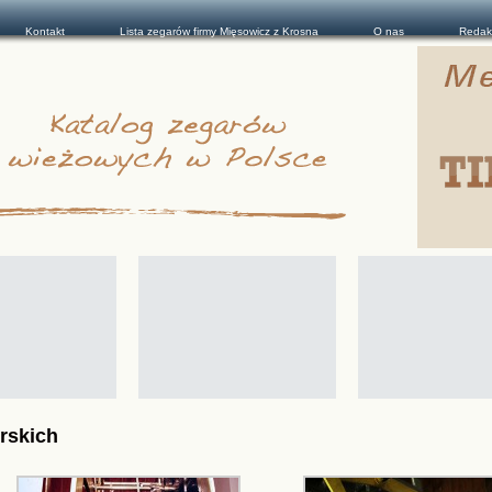
Kontakt
Lista zegarów firmy Mięsowicz z Krosna
O nas
Redak
rskich