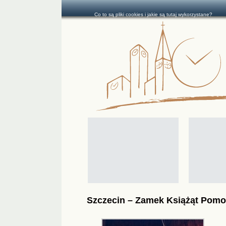
Co to są pliki cookies i jakie są tutaj wykorzystane?
Szczecin – Zamek Książąt Pomo