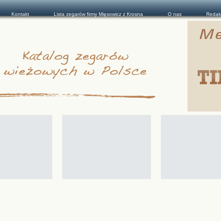
Kontakt
Lista zegarów firmy Mięsowicz z Krosna
O nas
Redak