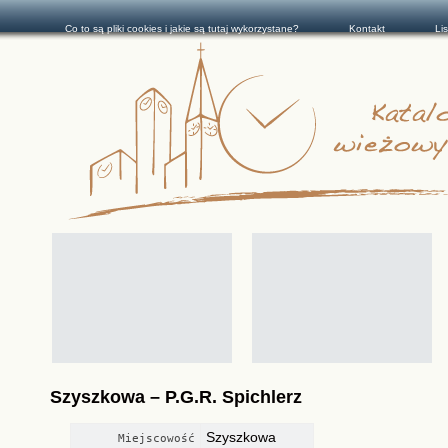
Co to są pliki cookies i jakie są tutaj wykorzystane?
Kontakt
Li
Szyszkowa – P.G.R. Spichlerz
Szyszkowa
Miejscowość