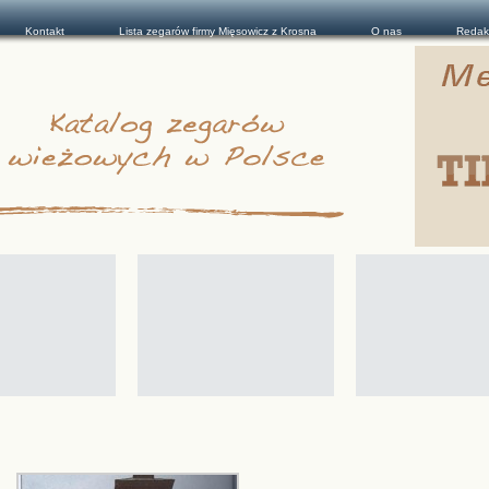
Kontakt
Lista zegarów firmy Mięsowicz z Krosna
O nas
Redak