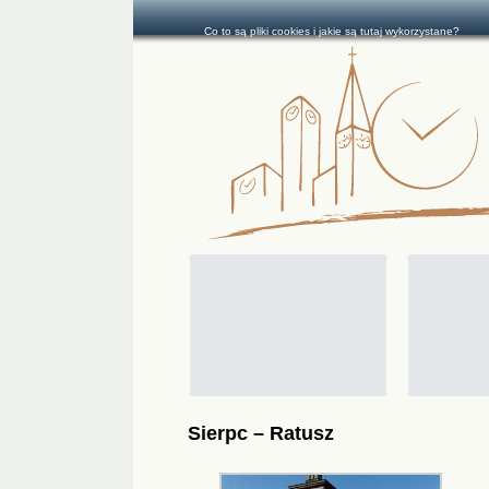
Co to są pliki cookies i jakie są tutaj wykorzystane?
Sierpc – Ratusz