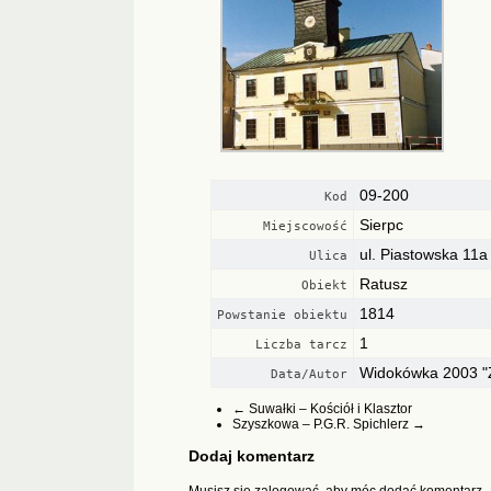
09-200
Kod
Sierpc
Miejscowość
ul. Piastowska 11a
Ulica
Ratusz
Obiekt
1814
Powstanie obiektu
1
Liczba tarcz
Widokówka 2003 "
Data/Autor
←
Suwałki – Kościół i Klasztor
Szyszkowa – P.G.R. Spichlerz
→
Dodaj komentarz
Musisz się
zalogować
, aby móc dodać komentarz.